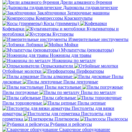
Дрели алмазного бурения
Дыроколы гидравлические
Заклёпочники
Затирочные машины
Компрессоры
Краскопульты
Косы (триммеры)
Кофеварки
Культиваторы и
мотоблоки
Кусторезы
Измерительные инструменты
Лобзики
Мойки
Мультитулы (реноваторы)
Ножницы для травы
Ножницы по металлу
Опрыскиватели
Отбойные молотки
Перфораторы
Пилы алмазные
Пилы
дисковые
Пилы ленточные
Пилы настольные
Пилы погружные
Пилы по металлу
Пилы сабельные
Пилы торцовочные
Пилы цепные
Пистолеты для вязки
арматуры
Пистолеты для
герметика
Плиткорезы
Пылесосы
Рубанки и рейсмусы
Сварочное оборудование