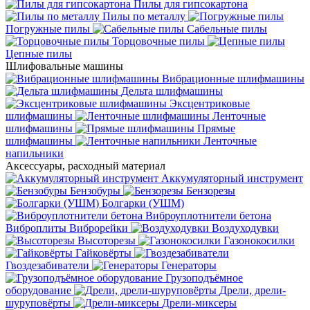
Пилы для гипсокартона
Пилы по металлу
Погружные пилы
Сабельные пилы
Торцовочные пилы
Цепные пилы
Шлифовальные машины
Вибрационные шлифмашины
Дельта шлифмашины
Эксцентриковые
шлифмашины
Ленточные
шлифмашины
Прямые
шлифмашины
Ленточные
напильники
Аксессуары, расходный материал
Аккумуляторный инструмент
Бензобуры
Бензорезы
Болгарки (УШМ)
Виброуплотнители бетона
Виброплиты
Виброрейки
Воздуходувки
Высоторезы
Газонокосилки
Гайковёрты
Гвоздезабиватели
Генераторы
Грузоподъёмное
оборудование
Дрели, дрели-
шуруповёрты
Дрели-миксеры