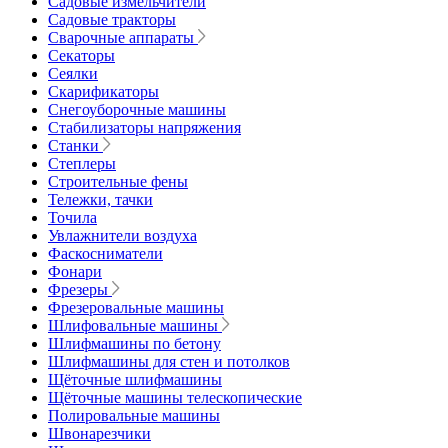
Садовые измельчители
Садовые тракторы
Сварочные аппараты
Секаторы
Сеялки
Скарификаторы
Снегоуборочные машины
Стабилизаторы напряжения
Станки
Степлеры
Строительные фены
Тележки, тачки
Точила
Увлажнители воздуха
Фаскосниматели
Фонари
Фрезеры
Фрезеровальные машины
Шлифовальные машины
Шлифмашины по бетону
Шлифмашины для стен и потолков
Щёточные шлифмашины
Щёточные машины телескопические
Полировальные машины
Швонарезчики