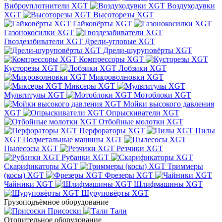
Виброуплотнители XGT
Воздуходувки
XGT
Высоторезы XGT
Гайковёрты XGT
Газонокосилки XGT
Гвоздезабиватели XGT
Дрели-угловые XGT
Дрели-шуруповёрты XGT
Компрессоры XGT
Кусторезы XGT
Лобзики XGT
Микроволновки XGT
Миксеры XGT
Мультитулы XGT
Мотоблоки XGT
Мойки высокого давления
XGT
Опрыскиватели XGT
Отбойные молотки XGT
Перфораторы XGT
Пилы
XGT
Подметальные машины XGT
Пылесосы XGT
Резчики XGT
Рубанки XGT
Скарификаторы XGT
Триммеры
(косы) XGT
Фрезеры XGT
Чайники XGT
Шлифмашины XGT
Шуруповёрты XGT
Грузоподъёмное оборудование
Присоски
Тали
Отопительное оборудование