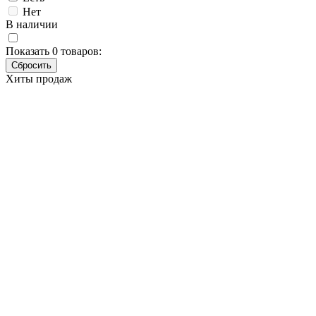
Нет
В наличии
Показать
0
товаров:
Хиты продаж
Ленточная шлифмашина
Makita 9911
Основные характеристики
Бренд
Makita
Артикул
9911
Мощность (Вт)
650
Габаритная длина (мм)
262
Размер ленты (мм)
76x457
Скорость ленты (м/мин)
75-270
Вес (кг)
2.7
Наличие товара
В наличии
Склад
Кол-во
Срок поставки
Лайнтулс
> 5 шт.
Сегодня
Makita
> 5 шт.
-