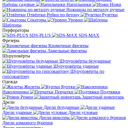
Наборы садовые
Напильники
Ножи
Ножницы по металлу ручные
Отвёртки
Рейки по бетону
Рулетки
Секаторы
Уровни
Шаблоны
Перфораторы
SDS-PLUS
SDS-MAX
Фрезеры
Кромочные фрезеры
Ламельные фрезеры
Шуруповёрты
Шуруповёрты безударные
Шуруповёрты ударные
Шуруповёрты по
гипсокартону
Одежда
Жилеты
Куртки
Наколенники
Перчатки
Подтяжки
Ремни
Защитный инвентарь
Дрели
Дрели безударные
Дрели ударные
Дрели угловые
Дрели-миксеры
Дрели алмазного бурения
Дрели-шуруповёрты