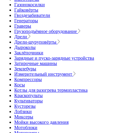
Газонокосилки
Гайковёрты
Гвоздезабиватели
Генераторы
Граверы
Грузоподъёмное оборудование
Дрели
Дрели-шуруповёрты
Дыроколы
Заклёпочники
Зарядные и пуско-зарядные устройства
Затирочные машины
Землебуры
Измерительный инструмент
Компрессоры
Косы
Котлы для разогрева термопластика
Краскопульты
Культиваторы
Кусторезы
Лобзики
Миксеры
Мойки высокого давления
Мотоблоки
Мотопомпы