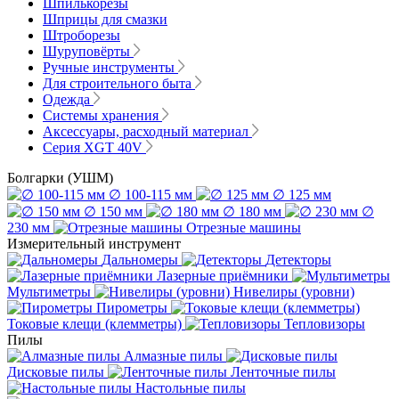
Шпилькорезы
Шприцы для смазки
Штроборезы
Шуруповёрты
Ручные инструменты
Для строительного быта
Одежда
Системы хранения
Аксессуары, расходный материал
Серия XGT 40V
Болгарки (УШМ)
∅ 100-115 мм
∅ 125 мм
∅ 150 мм
∅ 180 мм
∅
230 мм
Отрезные машины
Измерительный инструмент
Дальномеры
Детекторы
Лазерные приёмники
Мультиметры
Нивелиры (уровни)
Пирометры
Токовые клещи (клемметры)
Тепловизоры
Пилы
Алмазные пилы
Дисковые пилы
Ленточные пилы
Настольные пилы