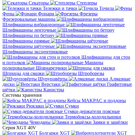
Секаторы
Степлеры
Тележки и тачки
Точила
Фены
Фонари
Фрезеры
Фрезеровальные машины
Шлифмашины вибрационные
Шлифмашины ленточные
Шлифмашины по бетону
Шлифмашины прямые
Шлифмашины щёточные
Шлифмашины эксцентриковые
Шлифмашины для стен
и потолков
Машины
полировальные
Шовнарезчики
Шприцы для смазки
Штроборезы
Шуруповёрты
Алмазные
диски
Верстаки
Графитовые
щётки
Канистры
Системы хранения
Кейсы MAKPAC и поддоны
Рюкзаки
Сумки
Сумки-держатели поясные
Термобоксы-холодильники
Чемоданы
Замки и защёлки
Серия XGT 40V
Болгарки XGT