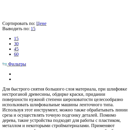
13 090 ₽
Цена указана с НДС 22%
В корзину
Сортировать по:
Цене
Выводить по:
15
15
30
45
60
Фильтры
Для быстрого снятия большого слоя материала, при шлифовке
нестроганой древесины, обдирке краски, придании
поверхности нужной степени шероховатости целесообразно
использовать шлифовальные машины ленточного типа.
Используя этот инструмент, можно также обрабатывать линии
среза и осуществлять точную подгонку деталей. Помимо
дерева, такие устройства подходят для работы с пластиком,
металлом и некоторыми стройматериалами. Применяют