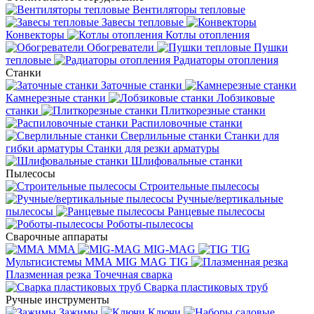
Вентиляторы тепловые
Завесы тепловые
Конвекторы
Котлы отопления
Обогреватели
Пушки
тепловые
Радиаторы отопления
Станки
Заточные станки
Камнерезные станки
Лобзиковые
станки
Плиткорезные станки
Распиловочные станки
Сверлильные станки
Станки для
гибки арматуры
Станки для резки арматуры
Шлифовальные станки
Пылесосы
Строительные пылесосы
Ручные/вертикальные
пылесосы
Ранцевые пылесосы
Роботы-пылесосы
Сварочные аппараты
MMA
MIG-MAG
TIG
Мультисистемы ММА MIG MAG TIG
Плазменная резка
Точечная сварка
Cварка пластиковых труб
Ручные инструменты
Зажимы
Ключи