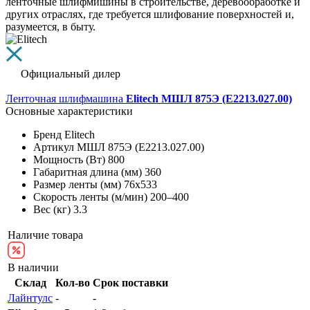
ленточные шлифмишины в строительстве, деревообработке и
других отраслях, где требуется шлифование поверхностей и,
разумеется, в быту.
Официальный дилер
Ленточная шлифмашина
Elitech МШЛ 875Э (E2213.027.00)
Основные характеристики
Бренд
Elitech
Артикул
МШЛ 875Э (E2213.027.00)
Мощность (Вт)
800
Габаритная длина (мм)
360
Размер ленты (мм)
76х533
Скорость ленты (м/мин)
200–400
Вес (кг)
3.3
Наличие товара
В наличии
Склад
Кол-во
Срок поставки
Лайнтулс
-
-