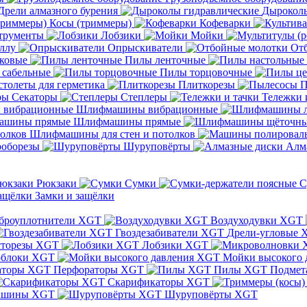
Дрели алмазного бурения
Дыроколы
Косы (триммеры)
Кофеварки
трументы
Лобзики
Мойки
ллу
Опрыскиватели
От
ковые
Пилы ленточные
 сабельные
Пилы торцовочные
толеты для герметика
Плиткорезы
П
Секаторы
Степлеры
Тележки 
Шлифмашины вибрационные
Шлифмашины прямые
Шлифмашины для стен и потолков
оборезы
Шуруповёрты
Алм
Рюкзаки
Сумки
С
Замки и защёлки
броуплотнители XGT
Воздуходувки XGT
Гвоздезабиватели XGT
Дрели-угловые 
сторезы XGT
Лобзики XGT
блоки XGT
Мойки высокого 
Перфораторы XGT
Пилы XGT
Подмет
Скарификаторы XGT
ашины XGT
Шуруповёрты XGT