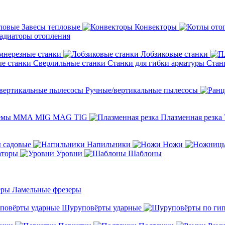
Завесы тепловые
Конвекторы
адиаторы отопления
мнерезные станки
Лобзиковые станки
Сверлильные станки
Станки для гибки арматуры
Стан
Ручные/вертикальные пылесосы
темы ММА MIG MAG TIG
Плазменная резка
 садовые
Напильники
Ножи
аторы
Уровни
Шаблоны
Ламельные фрезеры
Шуруповёрты ударные