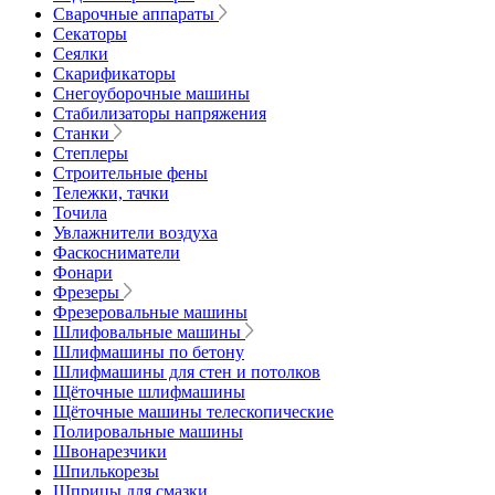
Сварочные аппараты
Секаторы
Сеялки
Скарификаторы
Снегоуборочные машины
Стабилизаторы напряжения
Станки
Степлеры
Строительные фены
Тележки, тачки
Точила
Увлажнители воздуха
Фаскосниматели
Фонари
Фрезеры
Фрезеровальные машины
Шлифовальные машины
Шлифмашины по бетону
Шлифмашины для стен и потолков
Щёточные шлифмашины
Щёточные машины телескопические
Полировальные машины
Швонарезчики
Шпилькорезы
Шприцы для смазки