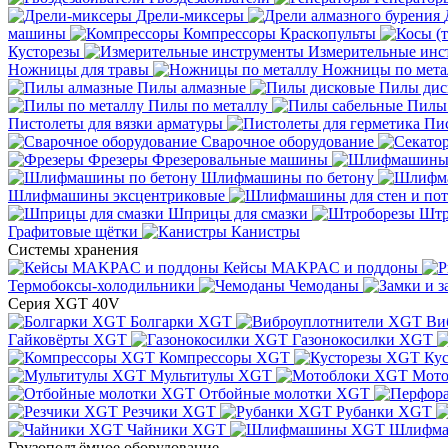
Дрели-миксеры
машины
Компрессоры
Краскопульты
Кусторезы
Измерительные инс
Ножницы для травы
Ножницы по мета
Пилы алмазные
Пилы дис
Пилы по металлу
Пилы
Пистолеты для вязки арматуры
Пис
Сварочное оборудование
Фрезеры
Фрезеровальные машины
Шлифмашины по бетону
Шлифмашины эксцентриковые
Шприцы для смазки
Штр
Графитовые щётки
Канистры
Системы хранения
Кейсы MAKPAC и поддоны
Термобоксы-холодильники
Чемоданы
Серия XGT 40V
Болгарки XGT
Ви
Гайковёрты XGT
Газонокосилки XGT
Компрессоры XGT
Ку
Мультитулы XGT
Мото
Отбойные молотки XGT
Резчики XGT
Рубанки XGT
Чайники XGT
Шлифм
Грузоподъёмное оборудование