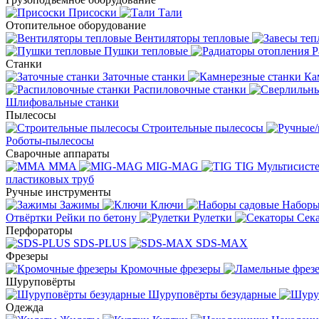
Присоски
Тали
Отопительное оборудование
Вентиляторы тепловые
Пушки тепловые
Р
Станки
Заточные станки
Ка
Распиловочные станки
Шлифовальные станки
Пылесосы
Строительные пылесосы
Роботы-пылесосы
Сварочные аппараты
MMA
MIG-MAG
TIG
Мультисис
пластиковых труб
Ручные инструменты
Зажимы
Ключи
Наборы
Отвёртки
Рейки по бетону
Рулетки
Сек
Перфораторы
SDS-PLUS
SDS-MAX
Фрезеры
Кромочные фрезеры
Шуруповёрты
Шуруповёрты безударные
Одежда