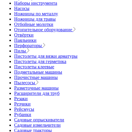
Наборы инструмента
Насосы
Ножницы по металлу
Ножницы для травы
Отбойные молотки
Отопительное оборудование
Отвёртки
Паяльники
Перфораторы
Пилы
Пистолеты для вязки арматуры
Пистолеты для герметика
Пистолеты клеевые
Подметальные машины
Прочистные машины
Пылесосы
Разметочные машины
Расширители для труб
Резаки
Резчики
Рейсмусы
Рубанки
Садовые опрыскиватели
Садовые измельчители
Садовые тракторы