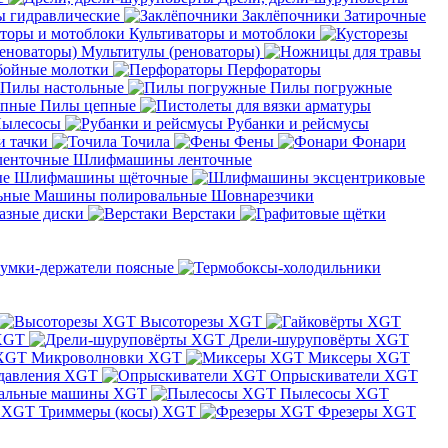
 гидравлические
Заклёпочники
Затирочные
Культиваторы и мотоблоки
Мультитулы (реноваторы)
бойные молотки
Перфораторы
Пилы настольные
Пилы погружные
Пилы цепные
ылесосы
Рубанки и рейсмусы
и тачки
Точила
Фены
Фонари
Шлифмашины ленточные
Шлифмашины щёточные
Машины полировальные
Шовнарезчики
азные диски
Верстаки
умки-держатели поясные
Высоторезы XGT
XGT
Дрели-шуруповёрты XGT
Микроволновки XGT
Миксеры XGT
давления XGT
Опрыскиватели XGT
альные машины XGT
Пылесосы XGT
Триммеры (косы) XGT
Фрезеры XGT