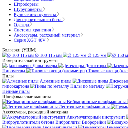
Штроборезы
Шуруповёрты
Ручные инструменты
Для строительного быта
Одежда
Системы хранения
Аксессуары, расходный материал
Серия XGT 40V
Болгарки (УШМ)
∅ 100-115 мм
∅ 125 мм
Измерительный инструмент
Дальномеры
Детекторы
Пирометры
Токовые клещи (кл
Пилы
Алмазные пилы
Дисковы
гипсокартона
Пилы по металлу
Цепные пилы
Шлифовальные машины
Вибрационные шлифмашины
Ленточные шлифмашины
Аксессуары, расходный материал
Аккумуляторный инструмент
Виброуплотнители бетона
Виброплиты
Виброрейки
Гвоздезабиватели
Генератор