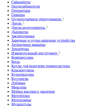
Гайковёрты
Гвоздезабиватели
Генераторы
Граверы
Грузоподъёмное оборудование
Дрели
Дрели-шуруповёрты
Дыроколы
Заклёпочники
Зарядные и пуско-зарядные устройства
Затирочные машины
Землебуры
Измерительный инструмент
Компрессоры
Косы
Котлы для разогрева термопластика
Краскопульты
Культиваторы
Кусторезы
Лобзики
Миксеры
Мойки высокого давления
Мотоблоки
Мотопомпы
Мультитулы