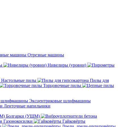
Отрезные машины
ы
Нивелиры (уровни)
Настольные пилы
Пилы для
Торцовочные пилы
Эксцентриковые шлифмашины
Ленточные напильники
Болгарки (УШМ)
Газонокосилки
Гайковёрты
е
Дрели, дрели-шуруповёрты