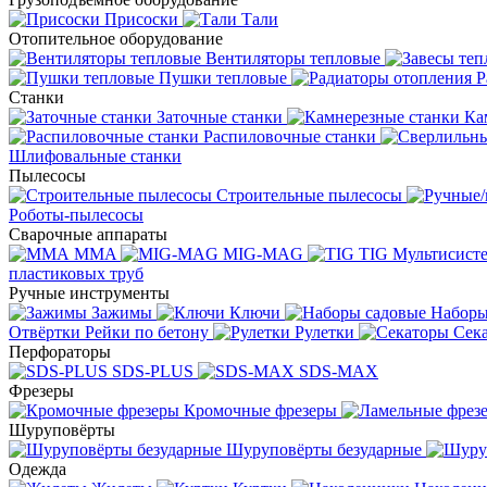
Присоски
Тали
Отопительное оборудование
Вентиляторы тепловые
Пушки тепловые
Р
Станки
Заточные станки
Ка
Распиловочные станки
Шлифовальные станки
Пылесосы
Строительные пылесосы
Роботы-пылесосы
Сварочные аппараты
MMA
MIG-MAG
TIG
Мультисис
пластиковых труб
Ручные инструменты
Зажимы
Ключи
Наборы
Отвёртки
Рейки по бетону
Рулетки
Сек
Перфораторы
SDS-PLUS
SDS-MAX
Фрезеры
Кромочные фрезеры
Шуруповёрты
Шуруповёрты безударные
Одежда