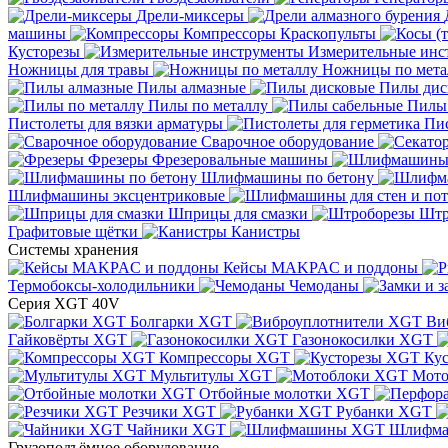
Дрели-миксеры
машины
Компрессоры
Краскопульты
Кусторезы
Измерительные инс
Ножницы для травы
Ножницы по мета
Пилы алмазные
Пилы дис
Пилы по металлу
Пилы
Пистолеты для вязки арматуры
Пис
Сварочное оборудование
Фрезеры
Фрезеровальные машины
Шлифмашины по бетону
Шлифмашины эксцентриковые
Шприцы для смазки
Штр
Графитовые щётки
Канистры
Системы хранения
Кейсы MAKPAC и поддоны
Термобоксы-холодильники
Чемоданы
Серия XGT 40V
Болгарки XGT
Ви
Гайковёрты XGT
Газонокосилки XGT
Компрессоры XGT
Ку
Мультитулы XGT
Мото
Отбойные молотки XGT
Резчики XGT
Рубанки XGT
Чайники XGT
Шлифм
Грузоподъёмное оборудование