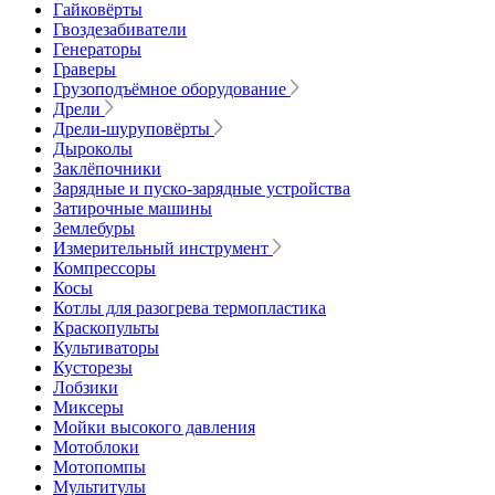
Гайковёрты
Гвоздезабиватели
Генераторы
Граверы
Грузоподъёмное оборудование
Дрели
Дрели-шуруповёрты
Дыроколы
Заклёпочники
Зарядные и пуско-зарядные устройства
Затирочные машины
Землебуры
Измерительный инструмент
Компрессоры
Косы
Котлы для разогрева термопластика
Краскопульты
Культиваторы
Кусторезы
Лобзики
Миксеры
Мойки высокого давления
Мотоблоки
Мотопомпы
Мультитулы