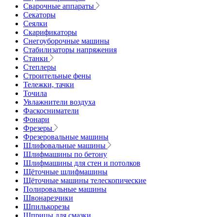
Сварочные аппараты
Секаторы
Сеялки
Скарификаторы
Снегоуборочные машины
Стабилизаторы напряжения
Станки
Степлеры
Строительные фены
Тележки, тачки
Точила
Увлажнители воздуха
Фаскосниматели
Фонари
Фрезеры
Фрезеровальные машины
Шлифовальные машины
Шлифмашины по бетону
Шлифмашины для стен и потолков
Щёточные шлифмашины
Щёточные машины телескопические
Полировальные машины
Швонарезчики
Шпилькорезы
Шприцы для смазки