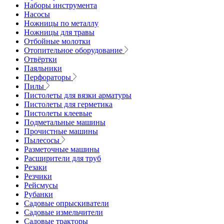
Наборы инструмента
Насосы
Ножницы по металлу
Ножницы для травы
Отбойные молотки
Отопительное оборудование
Отвёртки
Паяльники
Перфораторы
Пилы
Пистолеты для вязки арматуры
Пистолеты для герметика
Пистолеты клеевые
Подметальные машины
Прочистные машины
Пылесосы
Разметочные машины
Расширители для труб
Резаки
Резчики
Рейсмусы
Рубанки
Садовые опрыскиватели
Садовые измельчители
Садовые тракторы