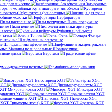
 гидравлические
Заклёпочники
Затирочные
Культиваторы и мотоблоки
Мультитулы (реноваторы)
бойные молотки
Перфораторы
Пилы настольные
Пилы погружные
Пилы цепные
ылесосы
Рубанки и рейсмусы
и тачки
Точила
Фены
Фонари
Шлифмашины ленточные
Шлифмашины щёточные
Машины полировальные
Шовнарезчики
азные диски
Верстаки
умки-держатели поясные
Высоторезы XGT
XGT
Дрели-шуруповёрты XGT
Микроволновки XGT
Миксеры XGT
давления XGT
Опрыскиватели XGT
альные машины XGT
Пылесосы XGT
Триммеры (косы) XGT
Фрезеры XGT