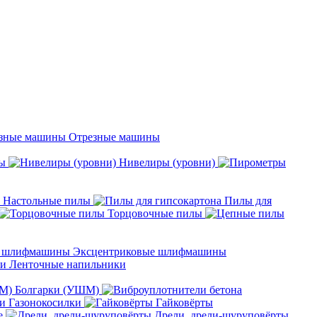
Отрезные машины
ы
Нивелиры (уровни)
Настольные пилы
Пилы для
Торцовочные пилы
Эксцентриковые шлифмашины
Ленточные напильники
Болгарки (УШМ)
Газонокосилки
Гайковёрты
е
Дрели, дрели-шуруповёрты