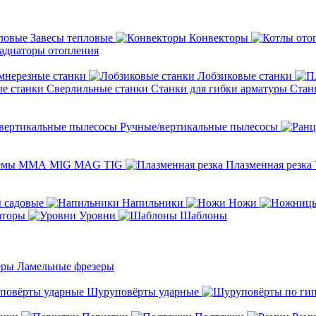
Завесы тепловые
Конвекторы
адиаторы отопления
мнерезные станки
Лобзиковые станки
Сверлильные станки
Станки для гибки арматуры
Стан
Ручные/вертикальные пылесосы
темы ММА MIG MAG TIG
Плазменная резка
 садовые
Напильники
Ножи
аторы
Уровни
Шаблоны
Ламельные фрезеры
Шуруповёрты ударные