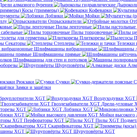
Дрели алмазного бурения
Дыроколы
Косы (триммеры)
Кофеварки
трументы
Лобзики
Мойки
ллу
Опрыскиватели
От
ковые
Пилы ленточные
 сабельные
Пилы торцовочные
толеты для герметика
Плиткорезы
П
Секаторы
Степлеры
Тележки 
Шлифмашины вибрационные
Шлифмашины прямые
Шлифмашины для стен и потолков
оборезы
Шуруповёрты
Алм
Рюкзаки
Сумки
С
Замки и защёлки
броуплотнители XGT
Воздуходувки XGT
Гвоздезабиватели XGT
Дрели-угловые 
сторезы XGT
Лобзики XGT
блоки XGT
Мойки высокого 
Перфораторы XGT
Пилы XGT
Подмет
Скарификаторы XGT
ашины XGT
Шуруповёрты XGT