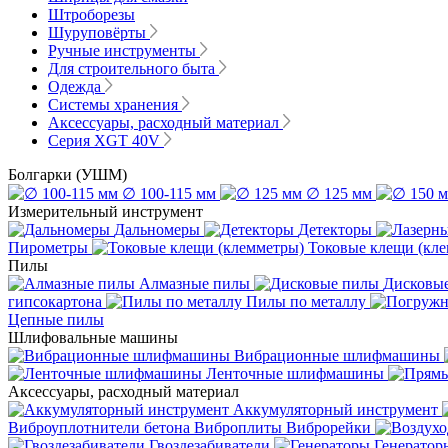
Штроборезы
Шуруповёрты
Ручные инструменты
Для строительного быта
Одежда
Системы хранения
Аксессуары, расходный материал
Серия XGT 40V
Болгарки (УШМ)
∅ 100-115 мм
∅ 125 мм
Измерительный инструмент
Дальномеры
Детекторы
Пирометры
Токовые клещи (кл
Пилы
Алмазные пилы
Дисковы
гипсокартона
Пилы по металлу
Цепные пилы
Шлифовальные машины
Вибрационные шлифмашины
Ленточные шлифмашины
Аксессуары, расходный материал
Аккумуляторный инструмент
Виброуплотнители бетона
Виброплиты
Виброрейки
Гвоздезабиватели
Генератор