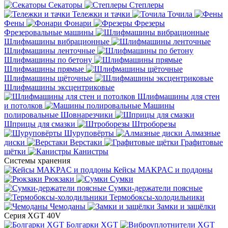
Секаторы
Степлеры
Тележки и тачки
Точила
Фены
Фонари
Фрезеры
Фрезеровальные машины
Шлифмашины вибрационные
Шлифмашины ленточные
Шлифмашины по бетону
Шлифмашины прямые
Шлифмашины щёточные
Шлифмашины эксцентриковые
Шлифмашины для стен
и потолков
Машины
полировальные
Шовнарезчики
Шприцы для смазки
Штроборезы
Шуруповёрты
Алмазные
диски
Верстаки
Графитовые
щётки
Канистры
Системы хранения
Кейсы MAKPAC и поддоны
Рюкзаки
Сумки
Сумки-держатели поясные
Термобоксы-холодильники
Чемоданы
Замки и защёлки
Серия XGT 40V
Болгарки XGT