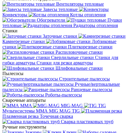
Вентиляторы тепловые
Завесы тепловые
Конвекторы
Котлы отопления
Обогреватели
Пушки
тепловые
Радиаторы отопления
Станки
Заточные станки
Камнерезные станки
Лобзиковые
станки
Плиткорезные станки
Распиловочные станки
Сверлильные станки
Станки для
гибки арматуры
Станки для резки арматуры
Шлифовальные станки
Пылесосы
Строительные пылесосы
Ручные/вертикальные
пылесосы
Ранцевые пылесосы
Роботы-пылесосы
Сварочные аппараты
MMA
MIG-MAG
TIG
Мультисистемы ММА MIG MAG TIG
Плазменная резка
Точечная сварка
Cварка пластиковых труб
Ручные инструменты
Зажимы
Ключи