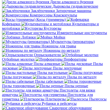
Дрели алмазного бурения
Дыроколы гидравлические
Заклёпочники
Затирочные машины
Компрессоры
Краскопульты
Косы (триммеры)
Кофеварки
Культиваторы и
мотоблоки
Кусторезы
Измерительные инструменты
Лобзики
Мойки
Мультитулы (реноваторы)
Ножницы для травы
Ножницы по металлу
Опрыскиватели
Отбойные молотки
Перфораторы
Пилы алмазные
Пилы
дисковые
Пилы ленточные
Пилы настольные
Пилы погружные
Пилы по металлу
Пилы сабельные
Пилы торцовочные
Пилы цепные
Пистолеты для вязки
арматуры
Пистолеты для
герметика
Плиткорезы
Пылесосы
Рубанки и рейсмусы
Сварочное оборудование