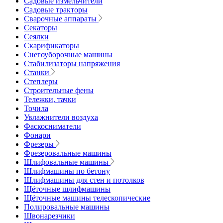
Садовые измельчители
Садовые тракторы
Сварочные аппараты
Секаторы
Сеялки
Скарификаторы
Снегоуборочные машины
Стабилизаторы напряжения
Станки
Степлеры
Строительные фены
Тележки, тачки
Точила
Увлажнители воздуха
Фаскосниматели
Фонари
Фрезеры
Фрезеровальные машины
Шлифовальные машины
Шлифмашины по бетону
Шлифмашины для стен и потолков
Щёточные шлифмашины
Щёточные машины телескопические
Полировальные машины
Швонарезчики