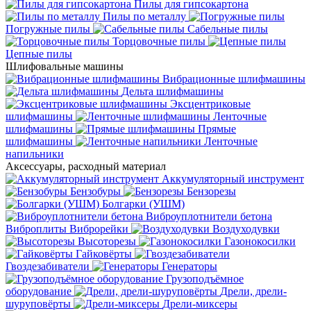
Пилы для гипсокартона
Пилы по металлу
Погружные пилы
Сабельные пилы
Торцовочные пилы
Цепные пилы
Шлифовальные машины
Вибрационные шлифмашины
Дельта шлифмашины
Эксцентриковые
шлифмашины
Ленточные
шлифмашины
Прямые
шлифмашины
Ленточные
напильники
Аксессуары, расходный материал
Аккумуляторный инструмент
Бензобуры
Бензорезы
Болгарки (УШМ)
Виброуплотнители бетона
Виброплиты
Виброрейки
Воздуходувки
Высоторезы
Газонокосилки
Гайковёрты
Гвоздезабиватели
Генераторы
Грузоподъёмное
оборудование
Дрели, дрели-
шуруповёрты
Дрели-миксеры