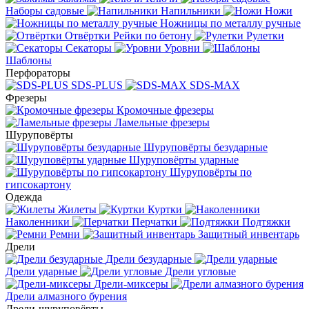
Наборы садовые
Напильники
Ножи
Ножницы по металлу ручные
Отвёртки
Рейки по бетону
Рулетки
Секаторы
Уровни
Шаблоны
Перфораторы
SDS-PLUS
SDS-MAX
Фрезеры
Кромочные фрезеры
Ламельные фрезеры
Шуруповёрты
Шуруповёрты безударные
Шуруповёрты ударные
Шуруповёрты по
гипсокартону
Одежда
Жилеты
Куртки
Наколенники
Перчатки
Подтяжки
Ремни
Защитный инвентарь
Дрели
Дрели безударные
Дрели ударные
Дрели угловые
Дрели-миксеры
Дрели алмазного бурения
Дрели-шуруповёрты