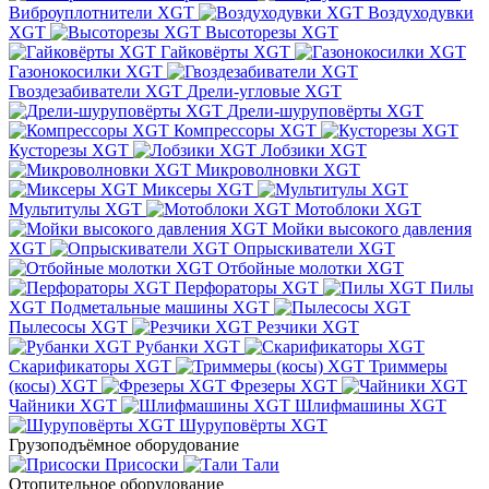
Виброуплотнители XGT
Воздуходувки
XGT
Высоторезы XGT
Гайковёрты XGT
Газонокосилки XGT
Гвоздезабиватели XGT
Дрели-угловые XGT
Дрели-шуруповёрты XGT
Компрессоры XGT
Кусторезы XGT
Лобзики XGT
Микроволновки XGT
Миксеры XGT
Мультитулы XGT
Мотоблоки XGT
Мойки высокого давления
XGT
Опрыскиватели XGT
Отбойные молотки XGT
Перфораторы XGT
Пилы
XGT
Подметальные машины XGT
Пылесосы XGT
Резчики XGT
Рубанки XGT
Скарификаторы XGT
Триммеры
(косы) XGT
Фрезеры XGT
Чайники XGT
Шлифмашины XGT
Шуруповёрты XGT
Грузоподъёмное оборудование
Присоски
Тали
Отопительное оборудование