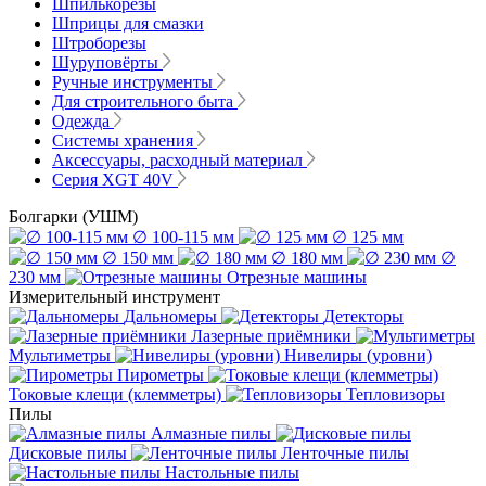
Шпилькорезы
Шприцы для смазки
Штроборезы
Шуруповёрты
Ручные инструменты
Для строительного быта
Одежда
Системы хранения
Аксессуары, расходный материал
Серия XGT 40V
Болгарки (УШМ)
∅ 100-115 мм
∅ 125 мм
∅ 150 мм
∅ 180 мм
∅
230 мм
Отрезные машины
Измерительный инструмент
Дальномеры
Детекторы
Лазерные приёмники
Мультиметры
Нивелиры (уровни)
Пирометры
Токовые клещи (клемметры)
Тепловизоры
Пилы
Алмазные пилы
Дисковые пилы
Ленточные пилы
Настольные пилы