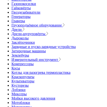
Газонокосилки
Гайковёрты
Гвоздезабиватели
Генераторы
Граверы
Грузоподъёмное оборудование
Дрели
Дрели-шуруповёрты
Дыроколы
Заклёпочники
Зарядные и пуско-зарядные устройства
Затирочные машины
Землебуры
Измерительный инструмент
Компрессоры
Косы
Котлы для разогрева термопластика
Краскопульты
Культиваторы
Кусторезы
Лобзики
Миксеры
Мойки высокого давления
Мотоблоки
Мотопомпы