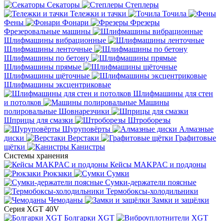
Секаторы
Степлеры
Тележки и тачки
Точила
Фены
Фонари
Фрезеры
Фрезеровальные машины
Шлифмашины вибрационные
Шлифмашины ленточные
Шлифмашины по бетону
Шлифмашины прямые
Шлифмашины щёточные
Шлифмашины эксцентриковые
Шлифмашины для стен
и потолков
Машины
полировальные
Шовнарезчики
Шприцы для смазки
Штроборезы
Шуруповёрты
Алмазные
диски
Верстаки
Графитовые
щётки
Канистры
Системы хранения
Кейсы MAKPAC и поддоны
Рюкзаки
Сумки
Сумки-держатели поясные
Термобоксы-холодильники
Чемоданы
Замки и защёлки
Серия XGT 40V
Болгарки XGT