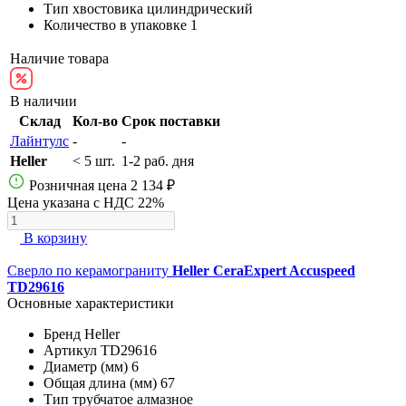
Тип хвостовика
цилиндрический
Количество в упаковке
1
Наличие товара
В наличии
Склад
Кол-во
Срок поставки
Лайнтулс
-
-
Heller
< 5 шт.
1-2 раб. дня
Розничная цена
2 134 ₽
Цена указана с НДС 22%
В корзину
Сверло по керамограниту
Heller CeraExpert Accuspeed
TD29616
Основные характеристики
Бренд
Heller
Артикул
TD29616
Диаметр (мм)
6
Общая длина (мм)
67
Тип
трубчатое алмазное