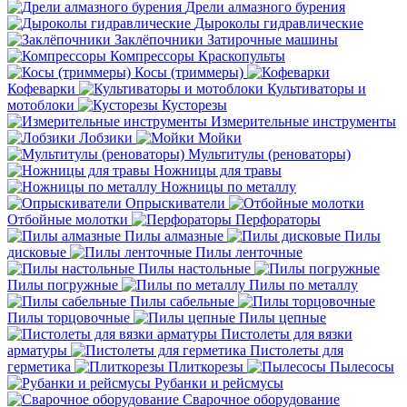
Дрели алмазного бурения
Дыроколы гидравлические
Заклёпочники
Затирочные машины
Компрессоры
Краскопульты
Косы (триммеры)
Кофеварки
Культиваторы и
мотоблоки
Кусторезы
Измерительные инструменты
Лобзики
Мойки
Мультитулы (реноваторы)
Ножницы для травы
Ножницы по металлу
Опрыскиватели
Отбойные молотки
Перфораторы
Пилы алмазные
Пилы
дисковые
Пилы ленточные
Пилы настольные
Пилы погружные
Пилы по металлу
Пилы сабельные
Пилы торцовочные
Пилы цепные
Пистолеты для вязки
арматуры
Пистолеты для
герметика
Плиткорезы
Пылесосы
Рубанки и рейсмусы
Сварочное оборудование