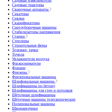
Садовые измельчители
Садовые тракторы
Сварочные аппараты
Секаторы
Сеялки
Скарификаторы
Снегоуборочные машины
Стабилизаторы напряжения
Станки
Степлеры
Строительные фены
Тележки, тачки
Точила
Увлажнители воздуха
Фаскосниматели
Фонари
Фрезеры
Фрезеровальные машины
Шлифовальные машины
Шлифмашины по бетону
Шлифмашины для стен и потолков
Щёточные шлифмашины
Щёточные машины телескопические
Полировальные машины
Швонарезчики