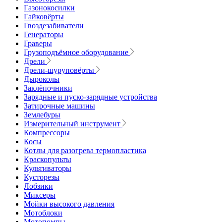
Газонокосилки
Гайковёрты
Гвоздезабиватели
Генераторы
Граверы
Грузоподъёмное оборудование
Дрели
Дрели-шуруповёрты
Дыроколы
Заклёпочники
Зарядные и пуско-зарядные устройства
Затирочные машины
Землебуры
Измерительный инструмент
Компрессоры
Косы
Котлы для разогрева термопластика
Краскопульты
Культиваторы
Кусторезы
Лобзики
Миксеры
Мойки высокого давления
Мотоблоки
Мотопомпы