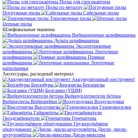
Пилы для гипсокартона
Пилы по металлу
Погружные пилы
Сабельные пилы
Торцовочные пилы
Цепные пилы
Шлифовальные машины
Вибрационные шлифмашины
Дельта шлифмашины
Эксцентриковые
шлифмашины
Ленточные
шлифмашины
Прямые
шлифмашины
Ленточные
напильники
Аксессуары, расходный материал
Аккумуляторный инструмент
Бензобуры
Бензорезы
Болгарки (УШМ)
Виброуплотнители бетона
Виброплиты
Виброрейки
Воздуходувки
Высоторезы
Газонокосилки
Гайковёрты
Гвоздезабиватели
Генераторы
Грузоподъёмное
оборудование
Дрели, дрели-
шуруповёрты
Дрели-миксеры