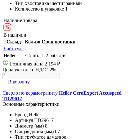
Тип хвостовика
шестигранный
Количество в упаковке
1
Наличие товара
В наличии
Склад
Кол-во
Срок поставки
Лайнтулс
-
-
Heller
< 5 шт.
1-2 раб. дня
Розничная цена
2 194 ₽
Цена указана с НДС 22%
В корзину
Сверло по керамограниту
Heller CeraExpert Accuspeed
TD29617
Основные характеристики
Бренд
Heller
Артикул
TD29617
Диаметр (мм)
8
Общая длина (мм)
67
Тип
трубчатое алмазное