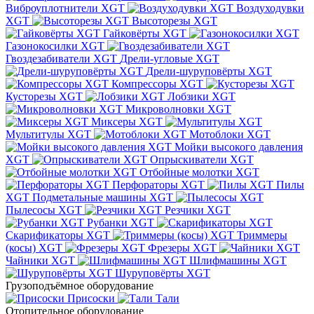
Виброуплотнители XGT
Воздуходувки
XGT
Высоторезы XGT
Гайковёрты XGT
Газонокосилки XGT
Гвоздезабиватели XGT
Дрели-угловые XGT
Дрели-шуруповёрты XGT
Компрессоры XGT
Кусторезы XGT
Лобзики XGT
Микроволновки XGT
Миксеры XGT
Мультитулы XGT
Мотоблоки XGT
Мойки высокого давления
XGT
Опрыскиватели XGT
Отбойные молотки XGT
Перфораторы XGT
Пилы
XGT
Подметальные машины XGT
Пылесосы XGT
Резчики XGT
Рубанки XGT
Скарификаторы XGT
Триммеры
(косы) XGT
Фрезеры XGT
Чайники XGT
Шлифмашины XGT
Шуруповёрты XGT
Грузоподъёмное оборудование
Присоски
Тали
Отопительное оборудование