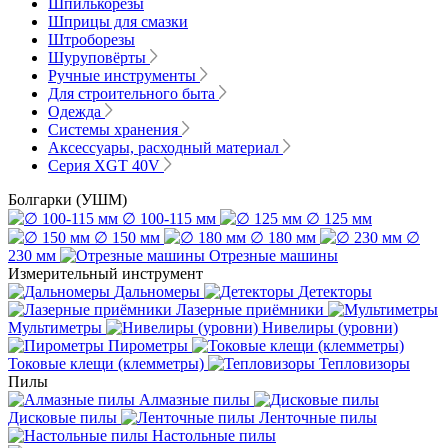
Шпилькорезы
Шприцы для смазки
Штроборезы
Шуруповёрты
Ручные инструменты
Для строительного быта
Одежда
Системы хранения
Аксессуары, расходный материал
Серия XGT 40V
Болгарки (УШМ)
∅ 100-115 мм
∅ 125 мм
∅ 150 мм
∅ 180 мм
∅
230 мм
Отрезные машины
Измерительный инструмент
Дальномеры
Детекторы
Лазерные приёмники
Мультиметры
Нивелиры (уровни)
Пирометры
Токовые клещи (клемметры)
Тепловизоры
Пилы
Алмазные пилы
Дисковые пилы
Ленточные пилы
Настольные пилы