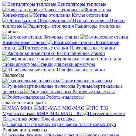
Вентиляторы тепловые
Завесы тепловые
Конвекторы
Котлы отопления
Обогреватели
Пушки
тепловые
Радиаторы отопления
Станки
Заточные станки
Камнерезные станки
Лобзиковые
станки
Плиткорезные станки
Распиловочные станки
Сверлильные станки
Станки для
гибки арматуры
Станки для резки арматуры
Шлифовальные станки
Пылесосы
Строительные пылесосы
Ручные/вертикальные
пылесосы
Ранцевые пылесосы
Роботы-пылесосы
Сварочные аппараты
MMA
MIG-MAG
TIG
Мультисистемы ММА MIG MAG TIG
Плазменная резка
Точечная сварка
Cварка пластиковых труб
Ручные инструменты
Зажимы
Ключи