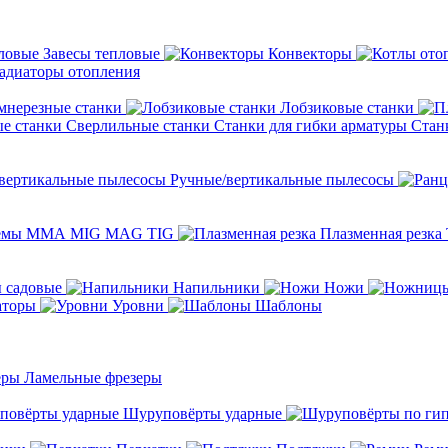
Завесы тепловые
Конвекторы
адиаторы отопления
мнерезные станки
Лобзиковые станки
Сверлильные станки
Станки для гибки арматуры
Стан
Ручные/вертикальные пылесосы
темы ММА MIG MAG TIG
Плазменная резка
 садовые
Напильники
Ножи
аторы
Уровни
Шаблоны
Ламельные фрезеры
Шуруповёрты ударные