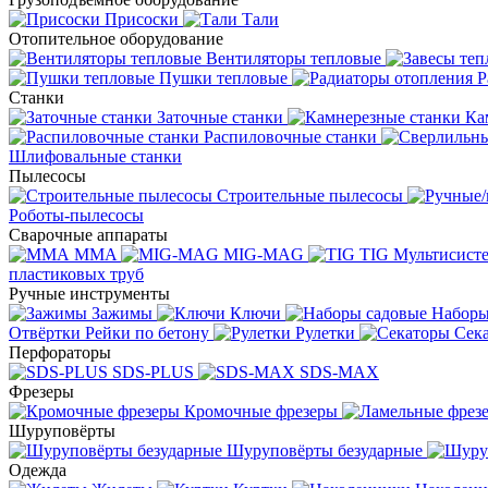
Присоски
Тали
Отопительное оборудование
Вентиляторы тепловые
Пушки тепловые
Р
Станки
Заточные станки
Ка
Распиловочные станки
Шлифовальные станки
Пылесосы
Строительные пылесосы
Роботы-пылесосы
Сварочные аппараты
MMA
MIG-MAG
TIG
Мультисис
пластиковых труб
Ручные инструменты
Зажимы
Ключи
Наборы
Отвёртки
Рейки по бетону
Рулетки
Сек
Перфораторы
SDS-PLUS
SDS-MAX
Фрезеры
Кромочные фрезеры
Шуруповёрты
Шуруповёрты безударные
Одежда