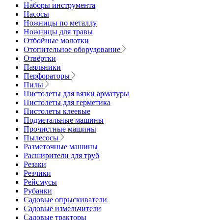
Наборы инструмента
Насосы
Ножницы по металлу
Ножницы для травы
Отбойные молотки
Отопительное оборудование
Отвёртки
Паяльники
Перфораторы
Пилы
Пистолеты для вязки арматуры
Пистолеты для герметика
Пистолеты клеевые
Подметальные машины
Прочистные машины
Пылесосы
Разметочные машины
Расширители для труб
Резаки
Резчики
Рейсмусы
Рубанки
Садовые опрыскиватели
Садовые измельчители
Садовые тракторы