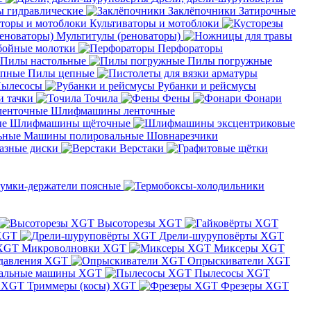
 гидравлические
Заклёпочники
Затирочные
Культиваторы и мотоблоки
Мультитулы (реноваторы)
бойные молотки
Перфораторы
Пилы настольные
Пилы погружные
Пилы цепные
ылесосы
Рубанки и рейсмусы
и тачки
Точила
Фены
Фонари
Шлифмашины ленточные
Шлифмашины щёточные
Машины полировальные
Шовнарезчики
азные диски
Верстаки
умки-держатели поясные
Высоторезы XGT
XGT
Дрели-шуруповёрты XGT
Микроволновки XGT
Миксеры XGT
давления XGT
Опрыскиватели XGT
альные машины XGT
Пылесосы XGT
Триммеры (косы) XGT
Фрезеры XGT