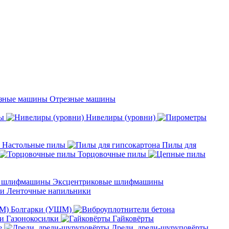
Отрезные машины
ы
Нивелиры (уровни)
Настольные пилы
Пилы для
Торцовочные пилы
Эксцентриковые шлифмашины
Ленточные напильники
Болгарки (УШМ)
Газонокосилки
Гайковёрты
е
Дрели, дрели-шуруповёрты