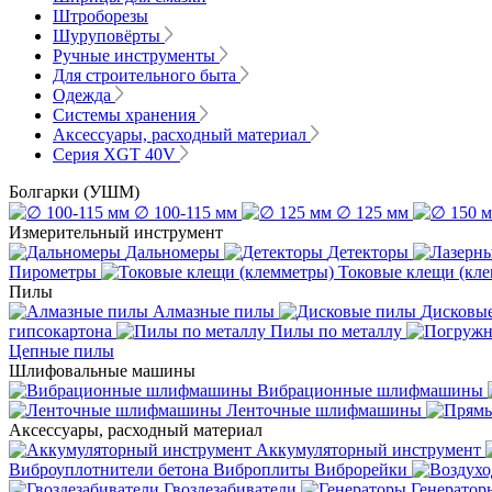
Штроборезы
Шуруповёрты
Ручные инструменты
Для строительного быта
Одежда
Системы хранения
Аксессуары, расходный материал
Серия XGT 40V
Болгарки (УШМ)
∅ 100-115 мм
∅ 125 мм
Измерительный инструмент
Дальномеры
Детекторы
Пирометры
Токовые клещи (кл
Пилы
Алмазные пилы
Дисковы
гипсокартона
Пилы по металлу
Цепные пилы
Шлифовальные машины
Вибрационные шлифмашины
Ленточные шлифмашины
Аксессуары, расходный материал
Аккумуляторный инструмент
Виброуплотнители бетона
Виброплиты
Виброрейки
Гвоздезабиватели
Генератор