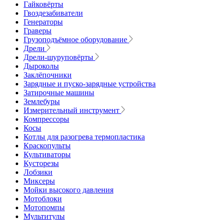
Гайковёрты
Гвоздезабиватели
Генераторы
Граверы
Грузоподъёмное оборудование
Дрели
Дрели-шуруповёрты
Дыроколы
Заклёпочники
Зарядные и пуско-зарядные устройства
Затирочные машины
Землебуры
Измерительный инструмент
Компрессоры
Косы
Котлы для разогрева термопластика
Краскопульты
Культиваторы
Кусторезы
Лобзики
Миксеры
Мойки высокого давления
Мотоблоки
Мотопомпы
Мультитулы