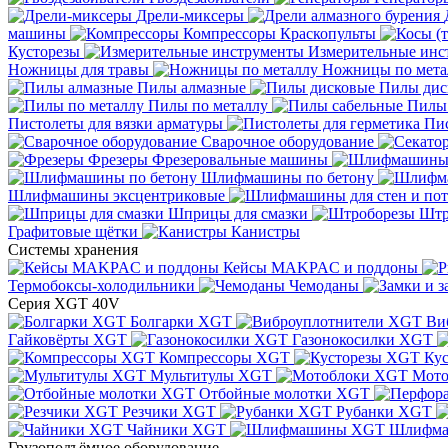
Дрели-миксеры
машины
Компрессоры
Краскопульты
Кусторезы
Измерительные инс
Ножницы для травы
Ножницы по мета
Пилы алмазные
Пилы дис
Пилы по металлу
Пилы
Пистолеты для вязки арматуры
Пис
Сварочное оборудование
Фрезеры
Фрезеровальные машины
Шлифмашины по бетону
Шлифмашины эксцентриковые
Шприцы для смазки
Штр
Графитовые щётки
Канистры
Системы хранения
Кейсы MAKPAC и поддоны
Термобоксы-холодильники
Чемоданы
Серия XGT 40V
Болгарки XGT
Ви
Гайковёрты XGT
Газонокосилки XGT
Компрессоры XGT
Ку
Мультитулы XGT
Мото
Отбойные молотки XGT
Резчики XGT
Рубанки XGT
Чайники XGT
Шлифм
Грузоподъёмное оборудование