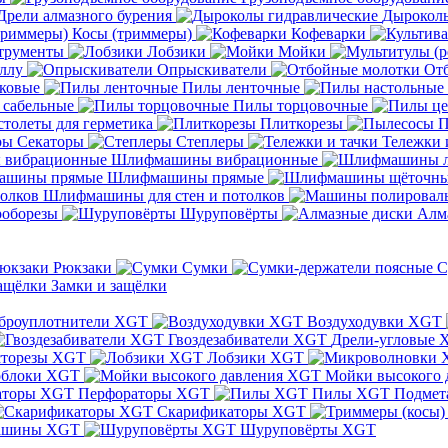
Дрели алмазного бурения
Дыроколы
Косы (триммеры)
Кофеварки
трументы
Лобзики
Мойки
ллу
Опрыскиватели
От
ковые
Пилы ленточные
 сабельные
Пилы торцовочные
толеты для герметика
Плиткорезы
П
Секаторы
Степлеры
Тележки 
Шлифмашины вибрационные
Шлифмашины прямые
Шлифмашины для стен и потолков
оборезы
Шуруповёрты
Алм
Рюкзаки
Сумки
С
Замки и защёлки
броуплотнители XGT
Воздуходувки XGT
Гвоздезабиватели XGT
Дрели-угловые 
сторезы XGT
Лобзики XGT
блоки XGT
Мойки высокого 
Перфораторы XGT
Пилы XGT
Подмет
Скарификаторы XGT
ашины XGT
Шуруповёрты XGT