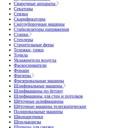
Сварочные аппараты
Секаторы
Сеялки
Скарификаторы
Снегоуборочные машины
Стабилизаторы напряжения
Станки
Степлеры
Строительные фены
Тележки, тачки
Точила
Увлажнители воздуха
Фаскосниматели
Фонари
Фрезеры
Фрезеровальные машины
Шлифовальные машины
Шлифмашины по бетону
Шлифмашины для стен и потолков
Щёточные шлифмашины
Щёточные машины телескопические
Полировальные машины
Швонарезчики
Шпилькорезы
Шприцы для смазки