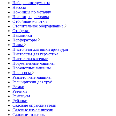
Наборы инструмента
Насосы
Ножницы по металлу
Ножницы для травы
Отбойные молотки
Отопительное оборудование
Отвёртки
Паяльники
Перфораторы
Пилы
Пистолеты для вязки арматуры
Пистолеты для герметика
Пистолеты клеевые
Подметальные машины
Прочистные машины
Пылесосы
Разметочные машины
Расширители для труб
Резаки
Резчики
Рейсмусы
Рубанки
Садовые опрыскиватели
Садовые измельчители
Садовые тракторы