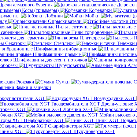
Дрели алмазного бурения
Дыроколы
Косы (триммеры)
Кофеварки
трументы
Лобзики
Мойки
ллу
Опрыскиватели
От
ковые
Пилы ленточные
 сабельные
Пилы торцовочные
толеты для герметика
Плиткорезы
П
Секаторы
Степлеры
Тележки 
Шлифмашины вибрационные
Шлифмашины прямые
Шлифмашины для стен и потолков
оборезы
Шуруповёрты
Алм
Рюкзаки
Сумки
С
Замки и защёлки
броуплотнители XGT
Воздуходувки XGT
Гвоздезабиватели XGT
Дрели-угловые 
сторезы XGT
Лобзики XGT
блоки XGT
Мойки высокого 
Перфораторы XGT
Пилы XGT
Подмет
Скарификаторы XGT
ашины XGT
Шуруповёрты XGT