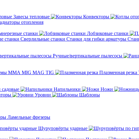
Завесы тепловые
Конвекторы
адиаторы отопления
мнерезные станки
Лобзиковые станки
Сверлильные станки
Станки для гибки арматуры
Стан
Ручные/вертикальные пылесосы
темы ММА MIG MAG TIG
Плазменная резка
 садовые
Напильники
Ножи
аторы
Уровни
Шаблоны
Ламельные фрезеры
Шуруповёрты ударные