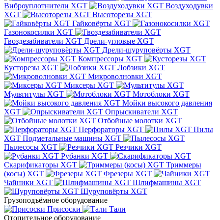
Виброуплотнители XGT
Воздуходувки
XGT
Высоторезы XGT
Гайковёрты XGT
Газонокосилки XGT
Гвоздезабиватели XGT
Дрели-угловые XGT
Дрели-шуруповёрты XGT
Компрессоры XGT
Кусторезы XGT
Лобзики XGT
Микроволновки XGT
Миксеры XGT
Мультитулы XGT
Мотоблоки XGT
Мойки высокого давления
XGT
Опрыскиватели XGT
Отбойные молотки XGT
Перфораторы XGT
Пилы
XGT
Подметальные машины XGT
Пылесосы XGT
Резчики XGT
Рубанки XGT
Скарификаторы XGT
Триммеры
(косы) XGT
Фрезеры XGT
Чайники XGT
Шлифмашины XGT
Шуруповёрты XGT
Грузоподъёмное оборудование
Присоски
Тали
Отопительное оборудование