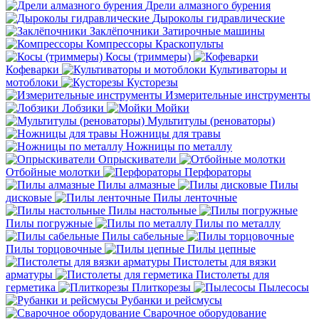
Дрели алмазного бурения
Дыроколы гидравлические
Заклёпочники
Затирочные машины
Компрессоры
Краскопульты
Косы (триммеры)
Кофеварки
Культиваторы и
мотоблоки
Кусторезы
Измерительные инструменты
Лобзики
Мойки
Мультитулы (реноваторы)
Ножницы для травы
Ножницы по металлу
Опрыскиватели
Отбойные молотки
Перфораторы
Пилы алмазные
Пилы
дисковые
Пилы ленточные
Пилы настольные
Пилы погружные
Пилы по металлу
Пилы сабельные
Пилы торцовочные
Пилы цепные
Пистолеты для вязки
арматуры
Пистолеты для
герметика
Плиткорезы
Пылесосы
Рубанки и рейсмусы
Сварочное оборудование