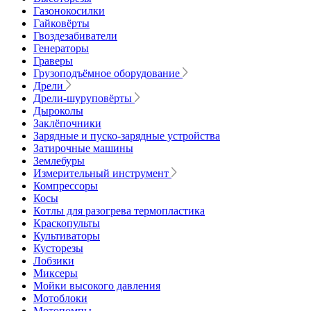
Газонокосилки
Гайковёрты
Гвоздезабиватели
Генераторы
Граверы
Грузоподъёмное оборудование
Дрели
Дрели-шуруповёрты
Дыроколы
Заклёпочники
Зарядные и пуско-зарядные устройства
Затирочные машины
Землебуры
Измерительный инструмент
Компрессоры
Косы
Котлы для разогрева термопластика
Краскопульты
Культиваторы
Кусторезы
Лобзики
Миксеры
Мойки высокого давления
Мотоблоки
Мотопомпы