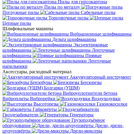
Пилы для гипсокартона
Пилы по металлу
Погружные пилы
Сабельные пилы
Торцовочные пилы
Цепные пилы
Шлифовальные машины
Вибрационные шлифмашины
Дельта шлифмашины
Эксцентриковые
шлифмашины
Ленточные
шлифмашины
Прямые
шлифмашины
Ленточные
напильники
Аксессуары, расходный материал
Аккумуляторный инструмент
Бензобуры
Бензорезы
Болгарки (УШМ)
Виброуплотнители бетона
Виброплиты
Виброрейки
Воздуходувки
Высоторезы
Газонокосилки
Гайковёрты
Гвоздезабиватели
Генераторы
Грузоподъёмное
оборудование
Дрели, дрели-
шуруповёрты
Дрели-миксеры