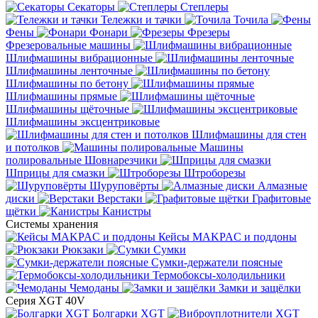
Секаторы
Степлеры
Тележки и тачки
Точила
Фены
Фонари
Фрезеры
Фрезеровальные машины
Шлифмашины вибрационные
Шлифмашины ленточные
Шлифмашины по бетону
Шлифмашины прямые
Шлифмашины щёточные
Шлифмашины эксцентриковые
Шлифмашины для стен
и потолков
Машины
полировальные
Шовнарезчики
Шприцы для смазки
Штроборезы
Шуруповёрты
Алмазные
диски
Верстаки
Графитовые
щётки
Канистры
Системы хранения
Кейсы MAKPAC и поддоны
Рюкзаки
Сумки
Сумки-держатели поясные
Термобоксы-холодильники
Чемоданы
Замки и защёлки
Серия XGT 40V
Болгарки XGT