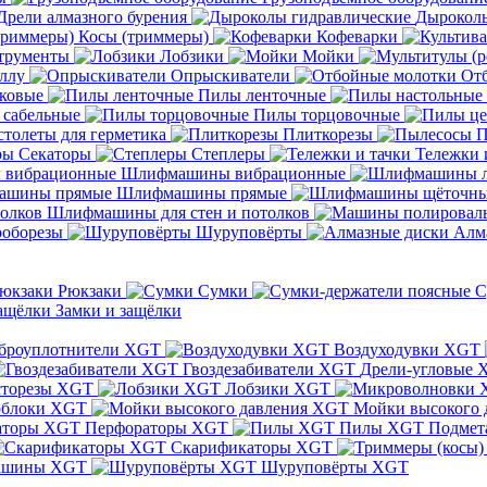
Дрели алмазного бурения
Дыроколы
Косы (триммеры)
Кофеварки
трументы
Лобзики
Мойки
ллу
Опрыскиватели
От
ковые
Пилы ленточные
 сабельные
Пилы торцовочные
толеты для герметика
Плиткорезы
П
Секаторы
Степлеры
Тележки 
Шлифмашины вибрационные
Шлифмашины прямые
Шлифмашины для стен и потолков
оборезы
Шуруповёрты
Алм
Рюкзаки
Сумки
С
Замки и защёлки
броуплотнители XGT
Воздуходувки XGT
Гвоздезабиватели XGT
Дрели-угловые 
сторезы XGT
Лобзики XGT
блоки XGT
Мойки высокого 
Перфораторы XGT
Пилы XGT
Подмет
Скарификаторы XGT
ашины XGT
Шуруповёрты XGT