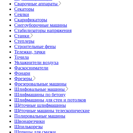
Сварочные аппараты
Секаторы
Сеялки
Скарификаторы
Снегоуборочные машины
Стабилизаторы напряжения
Станки
Степлеры
Строительные фены
Тележки, тачки
Точила
Увлажнители воздуха
Фаскосниматели
Фонари
Фрезеры
Фрезеровальные машины
Шлифовальные машины
Шлифмашины по бетону
Шлифмашины для стен и потолков
Щёточные шлифмашины
Щёточные машины телескопические
Полировальные машины
Швонарезчики
Шпилькорезы
Шприцы для смазки