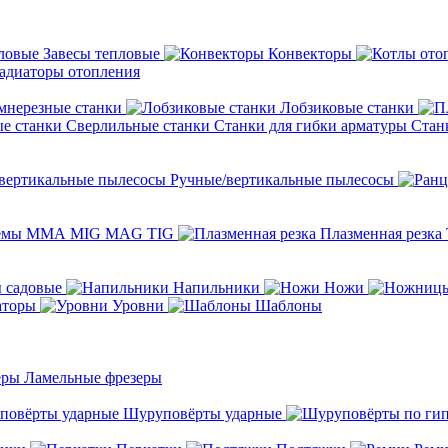
Завесы тепловые
Конвекторы
адиаторы отопления
мнерезные станки
Лобзиковые станки
Сверлильные станки
Станки для гибки арматуры
Стан
Ручные/вертикальные пылесосы
темы ММА MIG MAG TIG
Плазменная резка
 садовые
Напильники
Ножи
аторы
Уровни
Шаблоны
Ламельные фрезеры
Шуруповёрты ударные