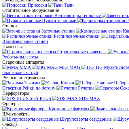
Присоски
Тали
Отопительное оборудование
Вентиляторы тепловые
Пушки тепловые
Р
Станки
Заточные станки
Ка
Распиловочные станки
Шлифовальные станки
Пылесосы
Строительные пылесосы
Роботы-пылесосы
Сварочные аппараты
MMA
MIG-MAG
TIG
Мультисис
пластиковых труб
Ручные инструменты
Зажимы
Ключи
Наборы
Отвёртки
Рейки по бетону
Рулетки
Сек
Перфораторы
SDS-PLUS
SDS-MAX
Фрезеры
Кромочные фрезеры
Шуруповёрты
Шуруповёрты безударные
Одежда