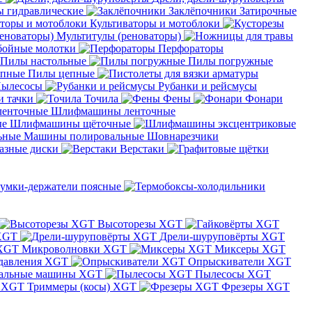
 гидравлические
Заклёпочники
Затирочные
Культиваторы и мотоблоки
Мультитулы (реноваторы)
бойные молотки
Перфораторы
Пилы настольные
Пилы погружные
Пилы цепные
ылесосы
Рубанки и рейсмусы
и тачки
Точила
Фены
Фонари
Шлифмашины ленточные
Шлифмашины щёточные
Машины полировальные
Шовнарезчики
азные диски
Верстаки
умки-держатели поясные
Высоторезы XGT
XGT
Дрели-шуруповёрты XGT
Микроволновки XGT
Миксеры XGT
давления XGT
Опрыскиватели XGT
альные машины XGT
Пылесосы XGT
Триммеры (косы) XGT
Фрезеры XGT