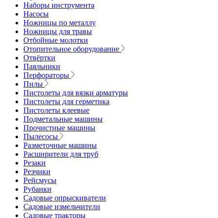
Наборы инструмента
Насосы
Ножницы по металлу
Ножницы для травы
Отбойные молотки
Отопительное оборудование
Отвёртки
Паяльники
Перфораторы
Пилы
Пистолеты для вязки арматуры
Пистолеты для герметика
Пистолеты клеевые
Подметальные машины
Прочистные машины
Пылесосы
Разметочные машины
Расширители для труб
Резаки
Резчики
Рейсмусы
Рубанки
Садовые опрыскиватели
Садовые измельчители
Садовые тракторы