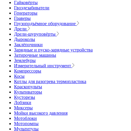
Гайковёрты
Гвоздезабиватели
Генераторы
Граверы
Грузоподъёмное оборудование
Дрели
Дрели-шуруповёрты
Дыроколы
Заклёпочники
Зарядные и пуско-зарядные устройства
Затирочные машины
Землебуры
Измерительный инструмент
Компрессоры
Косы
Котлы для разогрева термопластика
Краскопульты
Культиваторы
Кусторезы
Лобзики
Миксеры
Мойки высокого давления
Мотоблоки
Мотопомпы
Мультитулы