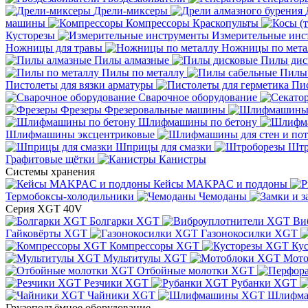
Дрели-миксеры
машины
Компрессоры
Краскопульты
Кусторезы
Измерительные инс
Ножницы для травы
Ножницы по мета
Пилы алмазные
Пилы дис
Пилы по металлу
Пилы
Пистолеты для вязки арматуры
Пис
Сварочное оборудование
Фрезеры
Фрезеровальные машины
Шлифмашины по бетону
Шлифмашины эксцентриковые
Шприцы для смазки
Штр
Графитовые щётки
Канистры
Системы хранения
Кейсы MAKPAC и поддоны
Термобоксы-холодильники
Чемоданы
Серия XGT 40V
Болгарки XGT
Ви
Гайковёрты XGT
Газонокосилки XGT
Компрессоры XGT
Ку
Мультитулы XGT
Мото
Отбойные молотки XGT
Резчики XGT
Рубанки XGT
Чайники XGT
Шлифм
Грузоподъёмное оборудование