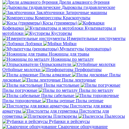
Дрели алмазного бурения
Дыроколы гидравлические
Заклёпочники
Затирочные машины
Компрессоры
Краскопульты
Косы (триммеры)
Кофеварки
Культиваторы и
мотоблоки
Кусторезы
Измерительные инструменты
Лобзики
Мойки
Мультитулы (реноваторы)
Ножницы для травы
Ножницы по металлу
Опрыскиватели
Отбойные молотки
Перфораторы
Пилы алмазные
Пилы
дисковые
Пилы ленточные
Пилы настольные
Пилы погружные
Пилы по металлу
Пилы сабельные
Пилы торцовочные
Пилы цепные
Пистолеты для вязки
арматуры
Пистолеты для
герметика
Плиткорезы
Пылесосы
Рубанки и рейсмусы
Сварочное оборудование