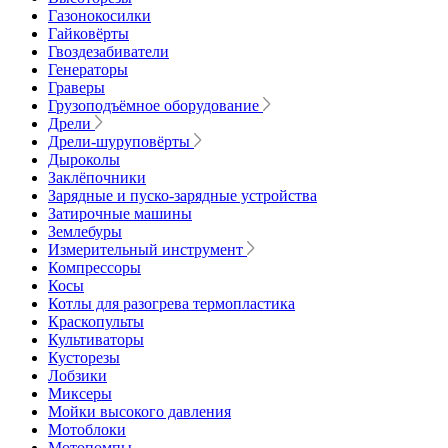
Газонокосилки
Гайковёрты
Гвоздезабиватели
Генераторы
Граверы
Грузоподъёмное оборудование
Дрели
Дрели-шуруповёрты
Дыроколы
Заклёпочники
Зарядные и пуско-зарядные устройства
Затирочные машины
Землебуры
Измерительный инструмент
Компрессоры
Косы
Котлы для разогрева термопластика
Краскопульты
Культиваторы
Кусторезы
Лобзики
Миксеры
Мойки высокого давления
Мотоблоки
Мотопомпы