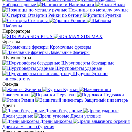
Наборы садовые
Напильники
Ножи
Ножницы по металлу ручные
Отвёртки
Рейки по бетону
Рулетки
Секаторы
Уровни
Шаблоны
Перфораторы
SDS-PLUS
SDS-MAX
Фрезеры
Кромочные фрезеры
Ламельные фрезеры
Шуруповёрты
Шуруповёрты безударные
Шуруповёрты ударные
Шуруповёрты по
гипсокартону
Одежда
Жилеты
Куртки
Наколенники
Перчатки
Подтяжки
Ремни
Защитный инвентарь
Дрели
Дрели безударные
Дрели ударные
Дрели угловые
Дрели-миксеры
Дрели алмазного бурения
Дрели-шуруповёрты