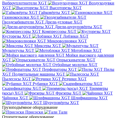
Виброуплотнители XGT
Воздуходувки
XGT
Высоторезы XGT
Гайковёрты XGT
Газонокосилки XGT
Гвоздезабиватели XGT
Дрели-угловые XGT
Дрели-шуруповёрты XGT
Компрессоры XGT
Кусторезы XGT
Лобзики XGT
Микроволновки XGT
Миксеры XGT
Мультитулы XGT
Мотоблоки XGT
Мойки высокого давления
XGT
Опрыскиватели XGT
Отбойные молотки XGT
Перфораторы XGT
Пилы
XGT
Подметальные машины XGT
Пылесосы XGT
Резчики XGT
Рубанки XGT
Скарификаторы XGT
Триммеры
(косы) XGT
Фрезеры XGT
Чайники XGT
Шлифмашины XGT
Шуруповёрты XGT
Грузоподъёмное оборудование
Присоски
Тали
Отопительное оборудование