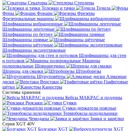
Секаторы
Степлеры
Тележки и тачки
Точила
Фены
Фонари
Фрезеры
Фрезеровальные машины
Шлифмашины вибрационные
Шлифмашины ленточные
Шлифмашины по бетону
Шлифмашины прямые
Шлифмашины щёточные
Шлифмашины эксцентриковые
Шлифмашины для стен
и потолков
Машины
полировальные
Шовнарезчики
Шприцы для смазки
Штроборезы
Шуруповёрты
Алмазные
диски
Верстаки
Графитовые
щётки
Канистры
Системы хранения
Кейсы MAKPAC и поддоны
Рюкзаки
Сумки
Сумки-держатели поясные
Термобоксы-холодильники
Чемоданы
Замки и защёлки
Серия XGT 40V
Болгарки XGT