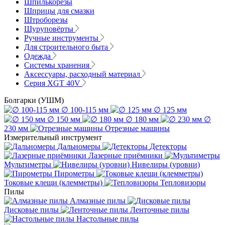
Шпилькорезы
Шприцы для смазки
Штроборезы
Шуруповёрты
Ручные инструменты
Для строительного быта
Одежда
Системы хранения
Аксессуары, расходный материал
Серия XGT 40V
Болгарки (УШМ)
∅ 100-115 мм
∅ 125 мм
∅ 150 мм
∅ 180 мм
∅
230 мм
Отрезные машины
Измерительный инструмент
Дальномеры
Детекторы
Лазерные приёмники
Мультиметры
Нивелиры (уровни)
Пирометры
Токовые клещи (клемметры)
Тепловизоры
Пилы
Алмазные пилы
Дисковые пилы
Ленточные пилы
Настольные пилы