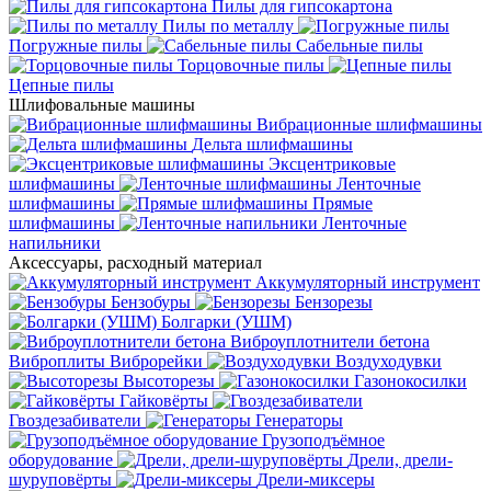
Пилы для гипсокартона
Пилы по металлу
Погружные пилы
Сабельные пилы
Торцовочные пилы
Цепные пилы
Шлифовальные машины
Вибрационные шлифмашины
Дельта шлифмашины
Эксцентриковые
шлифмашины
Ленточные
шлифмашины
Прямые
шлифмашины
Ленточные
напильники
Аксессуары, расходный материал
Аккумуляторный инструмент
Бензобуры
Бензорезы
Болгарки (УШМ)
Виброуплотнители бетона
Виброплиты
Виброрейки
Воздуходувки
Высоторезы
Газонокосилки
Гайковёрты
Гвоздезабиватели
Генераторы
Грузоподъёмное
оборудование
Дрели, дрели-
шуруповёрты
Дрели-миксеры