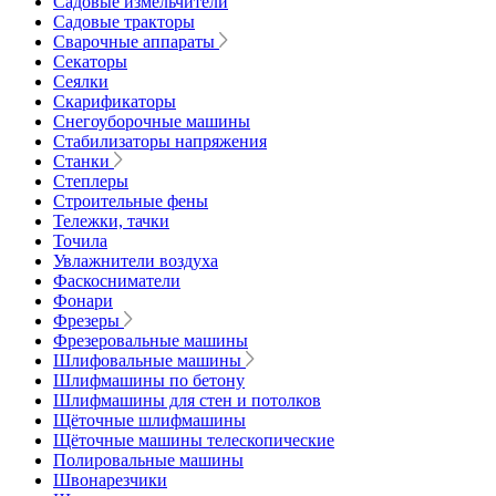
Садовые измельчители
Садовые тракторы
Сварочные аппараты
Секаторы
Сеялки
Скарификаторы
Снегоуборочные машины
Стабилизаторы напряжения
Станки
Степлеры
Строительные фены
Тележки, тачки
Точила
Увлажнители воздуха
Фаскосниматели
Фонари
Фрезеры
Фрезеровальные машины
Шлифовальные машины
Шлифмашины по бетону
Шлифмашины для стен и потолков
Щёточные шлифмашины
Щёточные машины телескопические
Полировальные машины
Швонарезчики