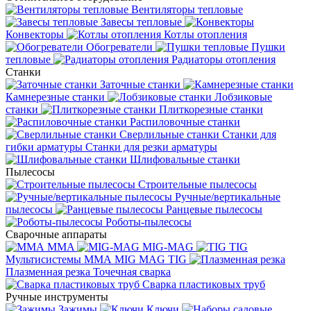
Вентиляторы тепловые
Завесы тепловые
Конвекторы
Котлы отопления
Обогреватели
Пушки
тепловые
Радиаторы отопления
Станки
Заточные станки
Камнерезные станки
Лобзиковые
станки
Плиткорезные станки
Распиловочные станки
Сверлильные станки
Станки для
гибки арматуры
Станки для резки арматуры
Шлифовальные станки
Пылесосы
Строительные пылесосы
Ручные/вертикальные
пылесосы
Ранцевые пылесосы
Роботы-пылесосы
Сварочные аппараты
MMA
MIG-MAG
TIG
Мультисистемы ММА MIG MAG TIG
Плазменная резка
Точечная сварка
Cварка пластиковых труб
Ручные инструменты
Зажимы
Ключи