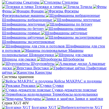
Секаторы
Степлеры
Тележки и тачки
Точила
Фены
Фонари
Фрезеры
Фрезеровальные машины
Шлифмашины вибрационные
Шлифмашины ленточные
Шлифмашины по бетону
Шлифмашины прямые
Шлифмашины щёточные
Шлифмашины эксцентриковые
Шлифмашины для стен
и потолков
Машины
полировальные
Шовнарезчики
Шприцы для смазки
Штроборезы
Шуруповёрты
Алмазные
диски
Верстаки
Графитовые
щётки
Канистры
Системы хранения
Кейсы MAKPAC и поддоны
Рюкзаки
Сумки
Сумки-держатели поясные
Термобоксы-холодильники
Чемоданы
Замки и защёлки
Серия XGT 40V
Болгарки XGT