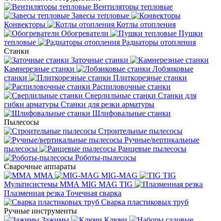
Вентиляторы тепловые
Завесы тепловые
Конвекторы
Котлы отопления
Обогреватели
Пушки
тепловые
Радиаторы отопления
Станки
Заточные станки
Камнерезные станки
Лобзиковые
станки
Плиткорезные станки
Распиловочные станки
Сверлильные станки
Станки для
гибки арматуры
Станки для резки арматуры
Шлифовальные станки
Пылесосы
Строительные пылесосы
Ручные/вертикальные
пылесосы
Ранцевые пылесосы
Роботы-пылесосы
Сварочные аппараты
MMA
MIG-MAG
TIG
Мультисистемы ММА MIG MAG TIG
Плазменная резка
Точечная сварка
Cварка пластиковых труб
Ручные инструменты
Зажимы
Ключи