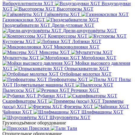
Виброуплотнители XGT
Воздуходувки
XGT
Высоторезы XGT
Гайковёрты XGT
Газонокосилки XGT
Гвоздезабиватели XGT
Дрели-угловые XGT
Дрели-шуруповёрты XGT
Компрессоры XGT
Кусторезы XGT
Лобзики XGT
Микроволновки XGT
Миксеры XGT
Мультитулы XGT
Мотоблоки XGT
Мойки высокого давления
XGT
Опрыскиватели XGT
Отбойные молотки XGT
Перфораторы XGT
Пилы
XGT
Подметальные машины XGT
Пылесосы XGT
Резчики XGT
Рубанки XGT
Скарификаторы XGT
Триммеры
(косы) XGT
Фрезеры XGT
Чайники XGT
Шлифмашины XGT
Шуруповёрты XGT
Грузоподъёмное оборудование
Присоски
Тали
Отопительное оборудование