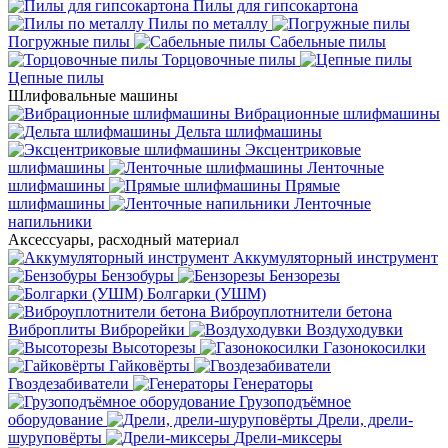
Пилы для гипсокартона
Пилы по металлу
Погружные пилы
Сабельные пилы
Торцовочные пилы
Цепные пилы
Шлифовальные машины
Вибрационные шлифмашины
Дельта шлифмашины
Эксцентриковые
шлифмашины
Ленточные
шлифмашины
Прямые
шлифмашины
Ленточные
напильники
Аксессуары, расходный материал
Аккумуляторный инструмент
Бензобуры
Бензорезы
Болгарки (УШМ)
Виброуплотнители бетона
Виброплиты
Виброрейки
Воздуходувки
Высоторезы
Газонокосилки
Гайковёрты
Гвоздезабиватели
Генераторы
Грузоподъёмное
оборудование
Дрели, дрели-
шуруповёрты
Дрели-миксеры