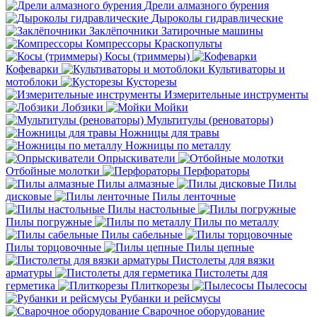
Дрели алмазного бурения
Дыроколы гидравлические
Заклёпочники
Затирочные машины
Компрессоры
Краскопульты
Косы (триммеры)
Кофеварки
Культиваторы и
мотоблоки
Кусторезы
Измерительные инструменты
Лобзики
Мойки
Мультитулы (реноваторы)
Ножницы для травы
Ножницы по металлу
Опрыскиватели
Отбойные молотки
Перфораторы
Пилы алмазные
Пилы
дисковые
Пилы ленточные
Пилы настольные
Пилы погружные
Пилы по металлу
Пилы сабельные
Пилы торцовочные
Пилы цепные
Пистолеты для вязки
арматуры
Пистолеты для
герметика
Плиткорезы
Пылесосы
Рубанки и рейсмусы
Сварочное оборудование