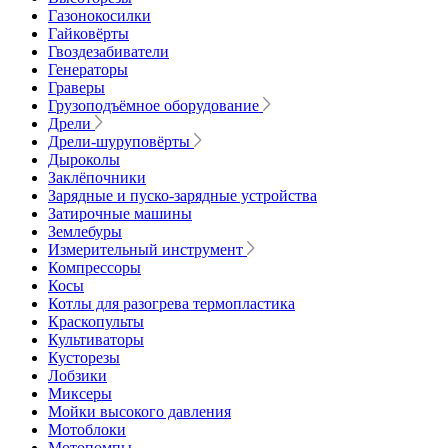
Газонокосилки
Гайковёрты
Гвоздезабиватели
Генераторы
Граверы
Грузоподъёмное оборудование
Дрели
Дрели-шуруповёрты
Дыроколы
Заклёпочники
Зарядные и пуско-зарядные устройства
Затирочные машины
Землебуры
Измерительный инструмент
Компрессоры
Косы
Котлы для разогрева термопластика
Краскопульты
Культиваторы
Кусторезы
Лобзики
Миксеры
Мойки высокого давления
Мотоблоки
Мотопомпы