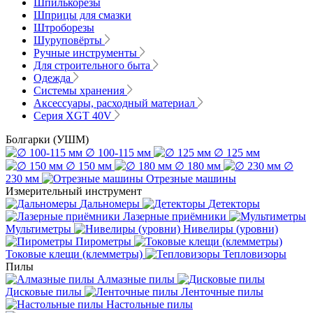
Шпилькорезы
Шприцы для смазки
Штроборезы
Шуруповёрты
Ручные инструменты
Для строительного быта
Одежда
Системы хранения
Аксессуары, расходный материал
Серия XGT 40V
Болгарки (УШМ)
∅ 100-115 мм
∅ 125 мм
∅ 150 мм
∅ 180 мм
∅
230 мм
Отрезные машины
Измерительный инструмент
Дальномеры
Детекторы
Лазерные приёмники
Мультиметры
Нивелиры (уровни)
Пирометры
Токовые клещи (клемметры)
Тепловизоры
Пилы
Алмазные пилы
Дисковые пилы
Ленточные пилы
Настольные пилы