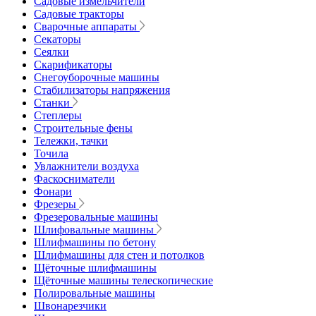
Садовые измельчители
Садовые тракторы
Сварочные аппараты
Секаторы
Сеялки
Скарификаторы
Снегоуборочные машины
Стабилизаторы напряжения
Станки
Степлеры
Строительные фены
Тележки, тачки
Точила
Увлажнители воздуха
Фаскосниматели
Фонари
Фрезеры
Фрезеровальные машины
Шлифовальные машины
Шлифмашины по бетону
Шлифмашины для стен и потолков
Щёточные шлифмашины
Щёточные машины телескопические
Полировальные машины
Швонарезчики