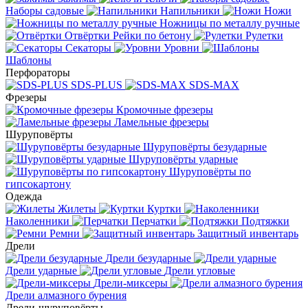
Наборы садовые
Напильники
Ножи
Ножницы по металлу ручные
Отвёртки
Рейки по бетону
Рулетки
Секаторы
Уровни
Шаблоны
Перфораторы
SDS-PLUS
SDS-MAX
Фрезеры
Кромочные фрезеры
Ламельные фрезеры
Шуруповёрты
Шуруповёрты безударные
Шуруповёрты ударные
Шуруповёрты по
гипсокартону
Одежда
Жилеты
Куртки
Наколенники
Перчатки
Подтяжки
Ремни
Защитный инвентарь
Дрели
Дрели безударные
Дрели ударные
Дрели угловые
Дрели-миксеры
Дрели алмазного бурения
Дрели-шуруповёрты